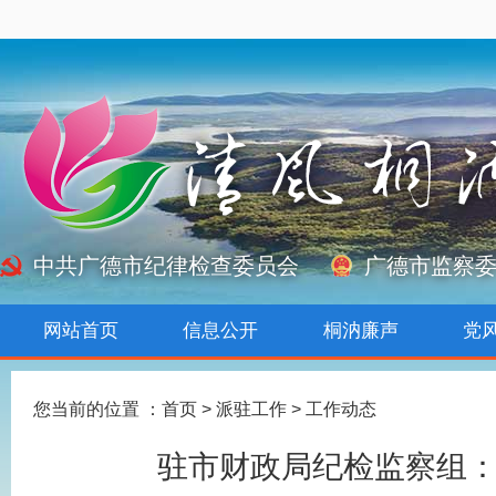
中共广德市纪律检查委员会
广德市监察
网站首页
信息公开
桐汭廉声
党
您当前的位置 ：
首页
>
派驻工作
>
工作动态
驻市财政局纪检监察组