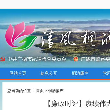
中共广德市纪律检查委员会
广德市监察
网站首页
信息公开
桐汭廉声
党
您当前的位置 ：
首页
>
桐汭廉声
【廉政时评】赓续伟