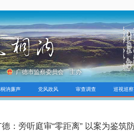
广德市监察委员会 主办
桐汭廉声
党风政风
审查调查
巡视巡察
广德：旁听庭审“零距离” 以案为鉴筑