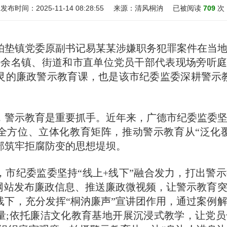
发布时间：
2025-11-14 08:28:55
来源：
清风桐汭
已被阅读
709
次
镇党委原副书记易某某涉嫌职务犯罪案件在当地
60余名镇、街道和市直单位党员干部代表现场旁听庭
灵的廉政警示教育课，也是该市纪委监委深耕警示
示教育是重要抓手。近年来，广德市纪委监委坚
全方位、立体化教育矩阵，推动警示教育从“泛化覆
部筑牢拒腐防变的思想堤坝。
纪委监委坚持“线上+线下”融合发力，打出警示
方网站发布廉政信息、推送廉政微视频，让警示教育
线下，充分发挥“桐汭廉声”宣讲团作用，通过案例
量;依托廉洁文化教育基地开展沉浸式教学，让党