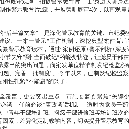
化组织庭审观摩、拍摄警示教育片，让“身边人讲身
已制作警示教育片2部，开展旁听庭审4次，以直观震
后半篇文章”，是深化警示教育的关键。市纪委监
建议、一案一警示”工作机制，深挖典型案件背后
编纂警示教育读本，通过“案例还原+警示剖析+深度
“小节失守”到“全面破纪”的蜕变轨迹，让党员干部
暴露出的突出问题，向案发单位精准制发纪检监察
问题、完善一批制度”。今年以来，已制发纪检监察
度刚性扎紧“不能腐”的笼子。
覆盖，更要突出重点。市纪委监委聚焦“关键少
拔必谈、任前必谈”廉政谈话机制，适时为党员干部
入中青年干部培训班、科级干部进修班等培训班次
等因素，差异化定制教学内容，切实提升警示教育
自觉。