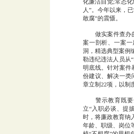
化廉洁自觉;常态
人”。今年以来，
敢腐”的震慑。
做实案件查办的“
案一剖析、一案一
洞，精选典型案例
勒违纪违法人员从
明底线。针对案件
份建议、解决一类
章立制22项，以制
警示教育既要全
立“入职必谈、提
时，将廉政教育纳
年龄、职级、岗位
植“不想腐”的思想