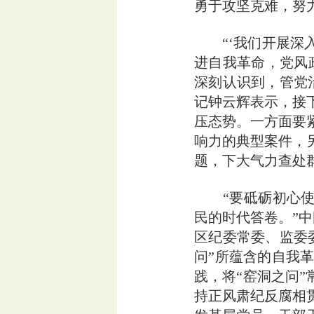
勇于攻坚克难，努
“‘我们开展深入
进自我革命，党风
深刻认识到，管党
记钟云辉表示，接
压态势。一方面要
响力的典型案件，
题，下大气力查处
“要砥砺初心使命
民的时代答卷。”
区纪委常委、监委
问”所蕴含的自我
践，将“窑洞之问”
持正风肃纪反腐相