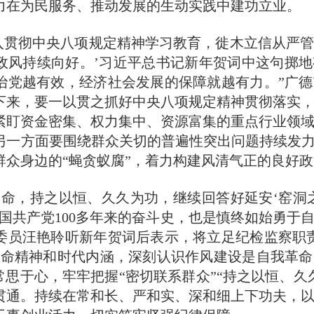
力在为民服务、推动发展的生动实践中建功立业。
贯彻中央八项规定精神学习教育，徙木立信从严管
政风持续向好。’习近平总书记新年贺词中这句掷
治党越有效，经济社会发展的保障就越有力。”广
下来，要一以贯之抓好中央八项规定精神贯彻落实
紧盯资金密集、权力集中、资源富集的重点行业领
另一方面要围绕群众关切的普遍性突出问题持续发力
群众身边的“蝇贪蚁腐”，着力构建风清气正的良好
，持之以恒、久久为功，继续回答好延安‘窑洞之
中国共产党100多年来的奋斗史，也是慎终如始勇于
委员汪艳聆听新年贺词后表示，将立足纪检监察职
革命精神和时代内涵，深刻认识作风建设是自我革
常思于心，牢牢把握“密切联系群众”“持之以恒、久
贯通。持续在常和长、严和实、深和细上下功夫，