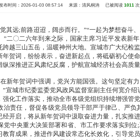
发布时间：
2026-01-03 08:57:14
来源：
清风桐汭
已被阅读
1011
次
其远;前路迢迢，阔步而行。”“一起为梦想奋斗
。”二〇二六年到来之际，国家主席习近平发表新
托跨越三山五岳，温暖神州大地。宣城市广大纪检
新年贺词，纷纷表示，奋进新起点，将砥砺初心使
措纵深推进正风肃纪反腐，护航宣城经济社会高质
新年贺词中强调，党兴方能国强。这句坚定有力
。”宣城市纪委监委党风政风监督室副主任何宽介绍
，强化工作落实，推动全市各级党组织持续增强管
政治责任，督促各级党员领导干部严于律己、严负
工作已经开启，将从新年贺词中汲取奋进力量，扎实推
保党中央重大决策部署和省、市工作要求落实到位
习教育成果，推进作风建设常态化长效化，引导党