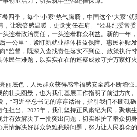
干事创业活力，切实筑牢坚强纪律保障。
餐四季，每个‘小家’热气腾腾，中国这个‘大家’就
情，让我倍感温暖，更觉责任在肩。”泾县纪委常
一头连着政治责任，一头连着群众利益。新的一年
最后一公里”，紧盯新就业群体权益保障、惠民补贴
靶向”监督，既深入查找责任落实不到位、政策执行“
具体民生难题，以实实在在的巡察成效守护万家灯
丽底色，人民群众获得感幸福感安全感不断增强。
展的壮美图景，也为我们基层工作指明了前进方向
说，“习近平总书记的谆谆话语，指引我们不断砥
责任担当。2025年，我们坚持正风肃纪为民，聚焦
现并有效解决了一批突出问题，切实维护了群众切身利
心用情解决好群众急难愁盼问题，努力让人民群众