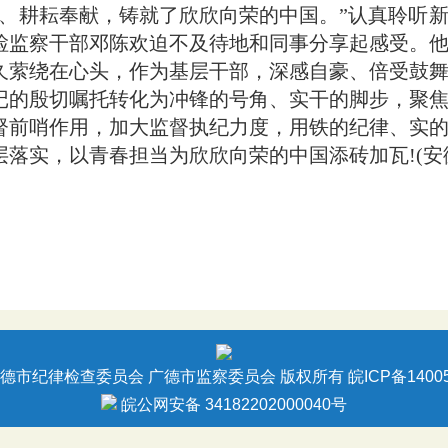
耕耘奉献，铸就了欣欣向荣的中国。”认真聆听新
检监察干部邓陈欢迫不及待地和同事分享起感受。
久萦绕在心头，作为基层干部，深感自豪、倍受鼓
记的殷切嘱托转化为冲锋的号角、实干的脚步，聚
督前哨作用，加大监督执纪力度，用铁的纪律、实
落实，以青春担当为欣欣向荣的中国添砖加瓦!(安
德市纪律检查委员会 广德市监察委员会 版权所有
皖ICP备1400
皖公网安备 34182202000040号