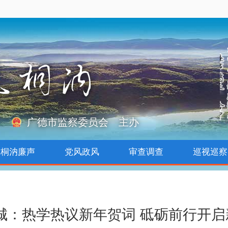
广德市监察委员会 主办
桐汭廉声
党风政风
审查调查
巡视巡察
城：热学热议新年贺词 砥砺前行开启